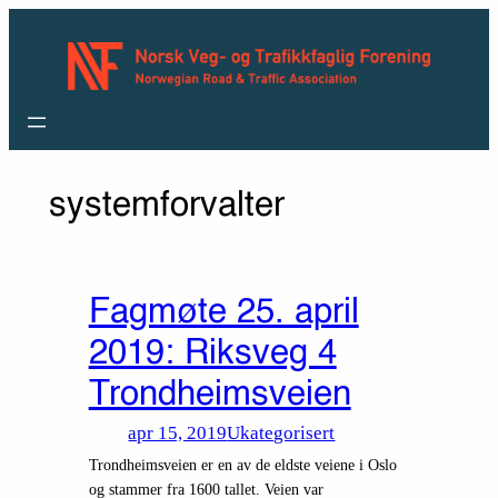
Hopp
til
innhold
systemforvalter
Fagmøte 25. april
2019: Riksveg 4
Trondheimsveien
apr 15, 2019
Ukategorisert
Trondheimsveien er en av de eldste veiene i Oslo
og stammer fra 1600 tallet. Veien var