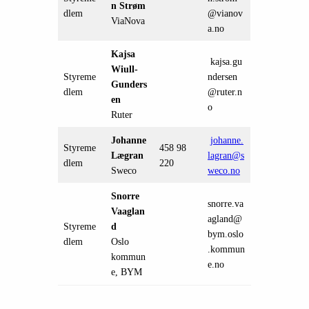
n Strøm
dlem
@vianov
ViaNova
a.no
Kajsa
kajsa.gu
Wiull-
Styreme
ndersen
Gunders
dlem
@ruter.n
en
o
Ruter
Johanne
johanne.
Styreme
458 98
Lægran
lagran@s
dlem
220
Sweco
weco.no
Snorre
snorre.va
Vaaglan
agland@
Styreme
d
bym.oslo
dlem
Oslo
.kommun
kommun
e.no
e, BYM