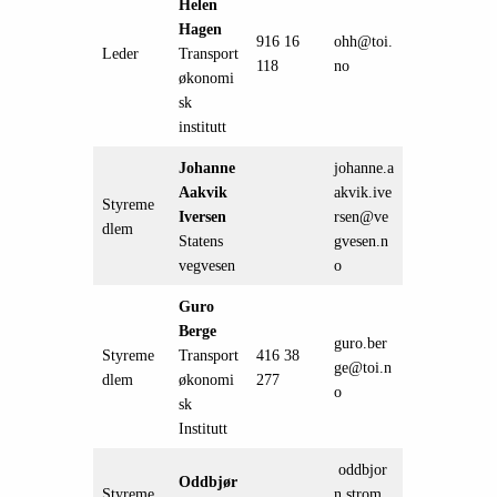
Helen
Hagen
916 16
ohh@toi.
Leder
Transport
118
no
økonomi
sk
institutt
Johanne
johanne.a
Aakvik
akvik.ive
Styreme
Iversen
rsen@ve
dlem
Statens
gvesen.n
vegvesen
o
Guro
Berge
guro.ber
Styreme
Transport
416 38
ge@toi.n
dlem
økonomi
277
o
sk
Institutt
oddbjor
Oddbjør
Styreme
n.strom