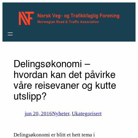
Hopp
til
innhold
Delingsøkonomi –
hvordan kan det påvirke
våre reisevaner og kutte
utslipp?
jun 20, 2016
Nyheter
, 
Ukategorisert
Delingsøkonomi er blitt et hett tema i