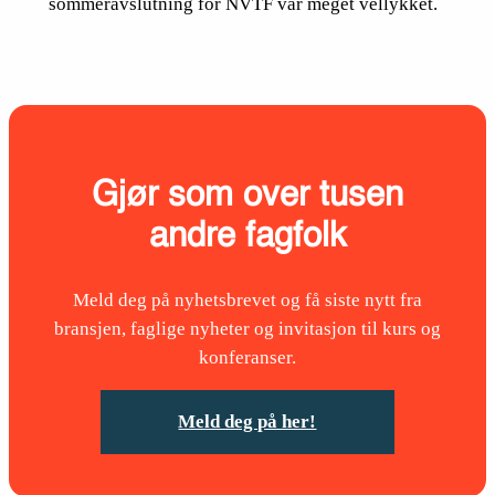
sommeravslutning for NVTF var meget vellykket.
Gjør som over tusen
andre fagfolk
Meld deg på nyhetsbrevet og få siste nytt fra
bransjen, faglige nyheter og invitasjon til kurs og
konferanser.
Meld deg på her!