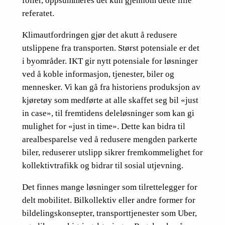
foiler, oppsummeres det kun gjennom dette lille
referatet.
Klimautfordringen gjør det akutt å redusere
utslippene fra transporten. Størst potensiale er det
i byområder. IKT gir nytt potensiale for løsninger
ved å koble informasjon, tjenester, biler og
mennesker. Vi kan gå fra historiens produksjon av
kjøretøy som medførte at alle skaffet seg bil «just
in case», til fremtidens deleløsninger som kan gi
mulighet for «just in time». Dette kan bidra til
arealbesparelse ved å redusere mengden parkerte
biler, reduserer utslipp sikrer fremkommelighet for
kollektivtrafikk og bidrar til sosial utjevning.
Det finnes mange løsninger som tilrettelegger for
delt mobilitet. Bilkollektiv eller andre former for
bildelingskonsepter, transporttjenester som Uber,