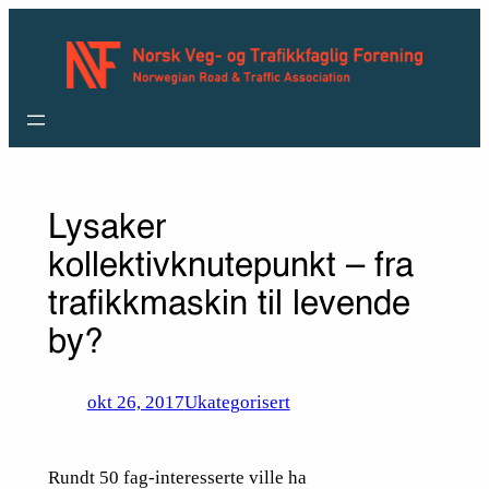
Hopp
til
innhold
Lysaker
kollektivknutepunkt – fra
trafikkmaskin til levende
by?
okt 26, 2017
Ukategorisert
Rundt 50 fag-interesserte ville ha