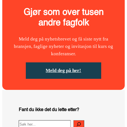
Gjør som over tusen
andre fagfolk
Meld deg på nyhetsbrevet og få siste nytt fra
bransjen, faglige nyheter og invitasjon til kurs og
konferanser.
Meld deg på her!
Fant du ikke det du lette etter?
Search