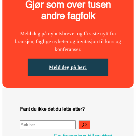
Gjør som over tusen
andre fagfolk
Meld deg på nyhetsbrevet og få siste nytt fra
bransjen, faglige nyheter og invitasjon til kurs og
konferanser.
Meld deg på her!
Fant du ikke det du lette etter?
Search