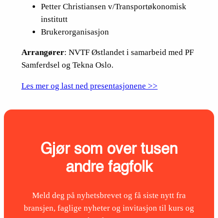
Petter Christiansen v/Transportøkonomisk
institutt
Brukerorganisasjon
Arrangører
: NVTF Østlandet i samarbeid med PF
Samferdsel og Tekna Oslo.
Les mer og last ned presentasjonene >>
Gjør som over tusen
andre fagfolk
Meld deg på nyhetsbrevet og få siste nytt fra
bransjen, faglige nyheter og invitasjon til kurs og