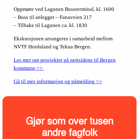
Oppmøte ved Lagunen Bussterminal, kl. 1600
– Buss til anlegget – Fanaveien 217
– Tilbake til Lagunen ca. kl. 1830
Ekskursjonen arrangeres i samarbeid mellom
NVTF Hordaland og Tekna Bergen.
Les mer om prosjektet på nettsidene til Bergen
kommune >>
Gå til mer informasjon og påmelding >>
Gjør som over tusen
andre fagfolk