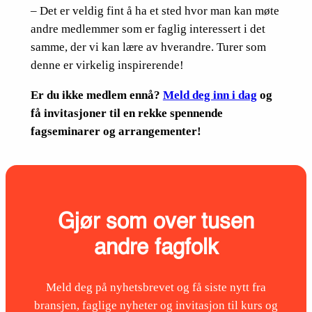
– Det er veldig fint å ha et sted hvor man kan møte
andre medlemmer som er faglig interessert i det
samme, der vi kan lære av hverandre. Turer som
denne er virkelig inspirerende!
Er du ikke medlem ennå?
Meld deg inn i dag
og
få invitasjoner til en rekke spennende
fagseminarer og arrangementer!
Gjør som over tusen
andre fagfolk
Meld deg på nyhetsbrevet og få siste nytt fra
bransjen, faglige nyheter og invitasjon til kurs og