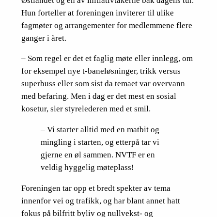
Østlandet og en av initiativtakerne bak dagens tur.
Hun forteller at foreningen inviterer til ulike
fagmøter og arrangementer for medlemmene flere
ganger i året.
– Som regel er det et faglig møte eller innlegg, om
for eksempel nye t-baneløsninger, trikk versus
superbuss eller som sist da temaet var overvann
med befaring. Men i dag er det mest en sosial
kosetur, sier styrelederen med et smil.
– Vi starter alltid med en matbit og
mingling i starten, og etterpå tar vi
gjerne en øl sammen. NVTF er en
veldig hyggelig møteplass!
Foreningen tar opp et bredt spekter av tema
innenfor vei og trafikk, og har blant annet hatt
fokus på bilfritt byliv og nullvekst- og