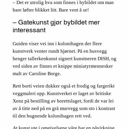
– Det er utrolig hva som finnes i bybildet om man
bare løfter blikket litt. Bare vent å se!
– Gatekunst gjør bybildet mer
interessant
Guiden viser vei inn i kolonihagen der flere
kunstverk venter rundt hjørnet. På en husvegg
henger tallerkenkunst signert kunstneren DISH, og
ved siden av finnes et knippe miniatyrmennesker
malt av Caroline Borge.
Rett borti veien dukker også et frodig og fargerikt
veggmaleri opp. Kunstverket er laget av britiske
Xenz på bestilling av borettslaget, fordi de var lei
av å titte ned på en grå murvegg som sto i kontrast
til den bugnende kolonihagen rett ved.
At kunst ute i omgivelsene våre har en påvirkning