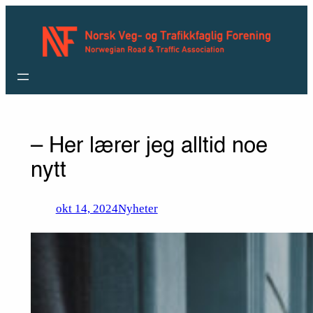
Hopp
til
innhold
– Her lærer jeg alltid noe
nytt
okt 14, 2024
Nyheter