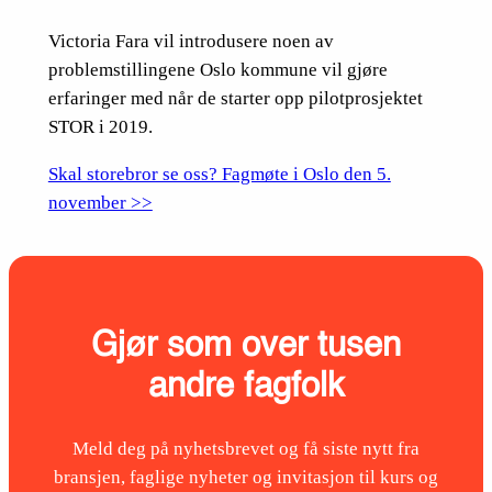
Victoria Fara vil introdusere noen av
problemstillingene Oslo kommune vil gjøre
erfaringer med når de starter opp pilotprosjektet
STOR i 2019.
Skal storebror se oss? Fagmøte i Oslo den 5.
november >>
Gjør som over tusen
andre fagfolk
Meld deg på nyhetsbrevet og få siste nytt fra
bransjen, faglige nyheter og invitasjon til kurs og